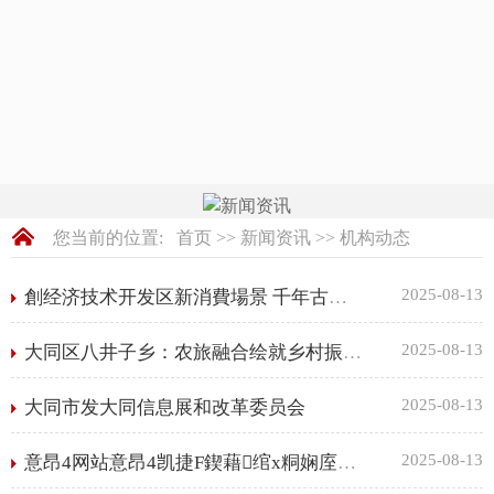
您当前的位置:
首页
>>
新闻资讯
>>
机构动态
2025-08-13
創经济技术开发区新消費場景 千年古城煥新生（新視窗·一條街一座城）
2025-08-13
大同区八井子乡：农旅融合绘就乡村振兴新画卷
2025-08-13
大同市发大同信息展和改革委员会
2025-08-13
意昂4网站意昂4凯捷F鍥藉绾х粡娴庢妧鏈紑鍙戝尯鍜岃竟澧冪粡娴庡悎浣滃尯