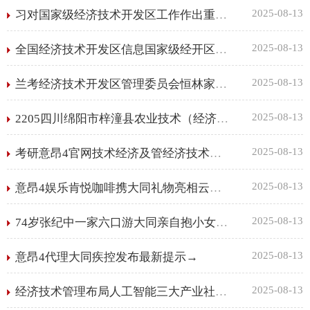
2025-08-13
习对国家级经济技术开发区工作作出重要指示强调：不断激发创新活力和内生动力 以高水平对外开放促进深层次改革高质量发展
2025-08-13
全国经济技术开发区信息国家级经开区在40余年间数量增长至232个
2025-08-13
兰考经济技术开发区管理委员会恒林家居围墙项目-更正公告
2025-08-13
2205四川绵阳市梓潼县农业技术（经济）助理太原经济技术开发区等岗位招聘3人公管理告（第二批）意昂4网站
2025-08-13
考研意昂4官网技术经济及管经济技术管理理专业就业方向
2025-08-13
意昂4娱乐肯悦咖啡携大同礼物亮相云冈石窟打造咖啡文旅融合新范式意昂4APP
2025-08-13
74岁张纪中一家六口游大同亲自抱小女儿不怕意昂4代理累杜星霖只负责美
2025-08-13
意昂4代理大同疾控发布最新提示→
2025-08-13
经济技术管理布局人工智能三大产业社区 浙江制造重镇加速转身