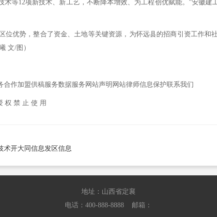
技术等12项新技术、新工艺，不断降本增效、为工程创优赋能。”安徽建
。
位优势，整合了资金、土地等关键资源，为怀远县的招商引资工作和社
 文/图）
合作加盟供稿服务数据服务网站声明网站律师信息保护联系我们
 权 禁 止 使 用
技术开大同信息发区信息
地址：山西省定襄
电话：400-888-8888 邮箱：