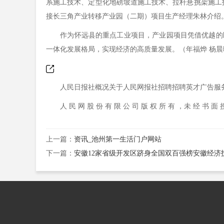
系施工技术、定型化地磅坡道施工技术、拉杆悬挑架施工
接长三角产业转移产业园（二期）项目生产经理朱林介绍
作为怀远县的重点工业项目，产业园项目凭借优越的区
一体化发展格局，实现经济的高质量发展。（年福烨 杨晨曦
人民日报社概况关于人民网报社招聘招聘英才广告服务
人 民 网 股 份 有 限 公 司 版 权 所 有 ，未 经 书 面 授
上一篇：
资讯_池州第一生活门户网站
下一篇：
安徽12家省级开发区跻身全国双百强榜安徽经济