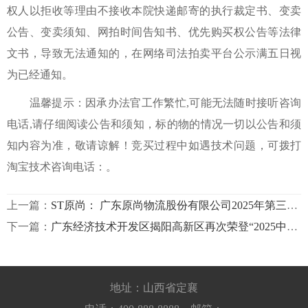
权人以拒收等理由不接收本院快递邮寄的执行裁定书、变卖
公告、变卖须知、网拍时间告知书、优先购买权公告等法律
文书，导致无法通知的，在网络司法拍卖平台公示满五日视
为已经通知。
温馨提示：因承办法官工作繁忙,可能无法随时接听咨询
电话,请仔细阅读公告和须知，标的物的情况一切以公告和须
知内容为准，敬请谅解！竞买过程中如遇技术问题，可拨打
淘宝技术咨询电话：。
上一篇：
ST原尚： 广东原尚物流股份有限公司2025年第三次临时股东会决议公告内容摘要意昂4开户
下一篇：
广东经济技术开发区揭阳高新区再次荣登“2025中国省级开发区发展潜力百强”榜单列第4位
地址：山西省定襄