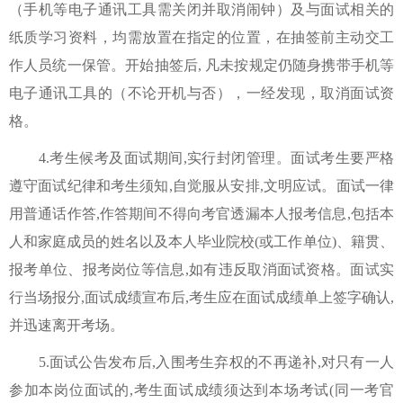
（手机等电子通讯工具需关闭并取消闹钟）及与面试相关的
纸质学习资料，均需放置在指定的位置，在抽签前主动交工
作人员统一保管。开始抽签后, 凡未按规定仍随身携带手机等
电子通讯工具的（不论开机与否），一经发现，取消面试资
格。
4.考生候考及面试期间,实行封闭管理。面试考生要严格
遵守面试纪律和考生须知,自觉服从安排,文明应试。面试一律
用普通话作答,作答期间不得向考官透漏本人报考信息,包括本
人和家庭成员的姓名以及本人毕业院校(或工作单位)、籍贯、
报考单位、报考岗位等信息,如有违反取消面试资格。面试实
行当场报分,面试成绩宣布后,考生应在面试成绩单上签字确认,
并迅速离开考场。
5.面试公告发布后,入围考生弃权的不再递补,对只有一人
参加本岗位面试的,考生面试成绩须达到本场考试(同一考官